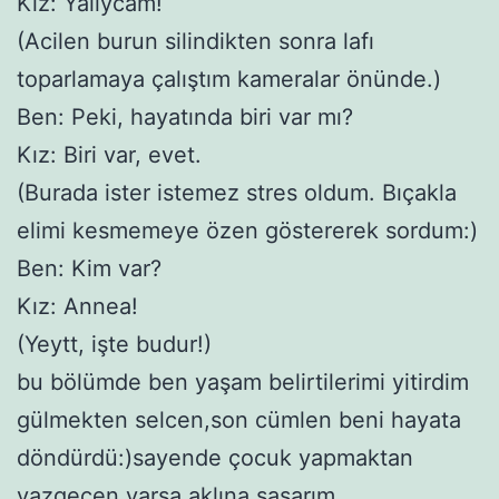
Kız: Yalıycam!
(Acilen burun silindikten sonra lafı
toparlamaya çalıştım kameralar önünde.)
Ben: Peki, hayatında biri var mı?
Kız: Biri var, evet.
(Burada ister istemez stres oldum. Bıçakla
elimi kesmemeye özen göstererek sordum:)
Ben: Kim var?
Kız: Annea!
(Yeytt, işte budur!)
bu bölümde ben yaşam belirtilerimi yitirdim
gülmekten selcen,son cümlen beni hayata
döndürdü:)sayende çocuk yapmaktan
vazgeçen varsa aklına şaşarım