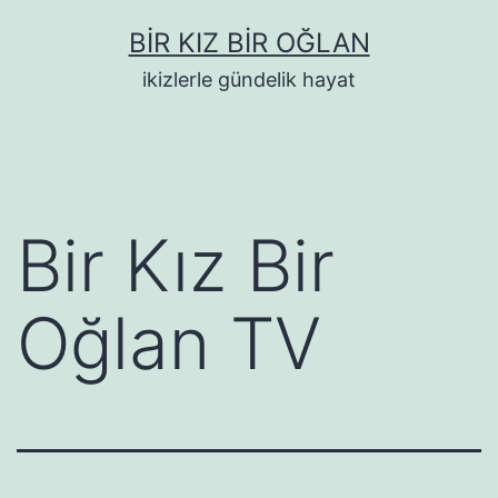
İçeriğe
BIR KIZ BIR OĞLAN
geç
ikizlerle gündelik hayat
Bir Kız Bir
Oğlan TV