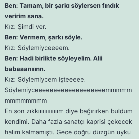
Ben: Tamam, bir şarkı söylersen fındık
veririm sana.
Kız: Şimdi ver.
Ben: Vermem, şarkı söyle.
Kız: Söylemiyceeeem.
Ben: Hadi birlikte söyleyelim. Alii
babaaanııınn.
Kız: Söylemiycem işteeeee.
Söylemiyceeeeeeeeeeeeeeeeeeemmmmm
mmmmmmmm
En son zıkkııııııııııııım diye bağırırken buldum
kendimi. Daha fazla sanatçı kaprisi çekecek
halim kalmamıştı. Gece doğru düzgün uyku