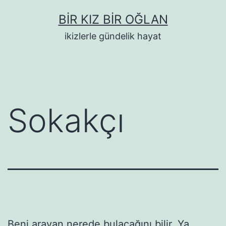
İçeriğe
BIR KIZ BIR OĞLAN
geç
ikizlerle gündelik hayat
Sokakçı
Beni arayan nerede bulacağını bilir. Ya