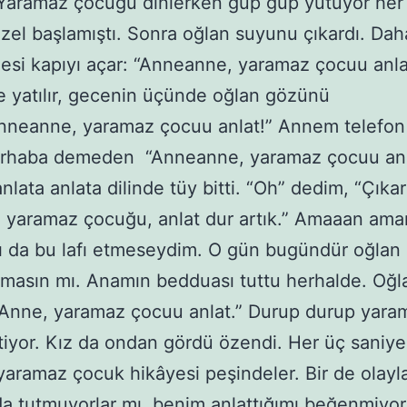
Yaramaz çocuğu dinlerken güp güp yutuyor her 
zel başlamıştı. Sonra oğlan suyunu çıkardı. Dah
si kapıyı açar: “Anneanne, yaramaz çocuu anla
yatılır, gecenin üçünde oğlan gözünü
nneanne, yaramaz çocuu anlat!” Annem telefon 
rhaba demeden “Anneanne, yaramaz çocuu anl
lata anlata dilinde tüy bitti. “Oh” dedim, “Çıka
 yaramaz çocuğu, anlat dur artık.” Amaaan aman
 da bu lafı etmeseydim. O gün bugündür oğlan 
masın mı. Anamın bedduası tuttu herhalde. Oğl
“Anne, yaramaz çocuu anlat.” Durup durup yara
tiyor. Kız da ondan gördü özendi. Her üç saniye
 yaramaz çocuk hikâyesi peşindeler. Bir de olayla
nda tutmuyorlar mı, benim anlattığımı beğenmiyorl