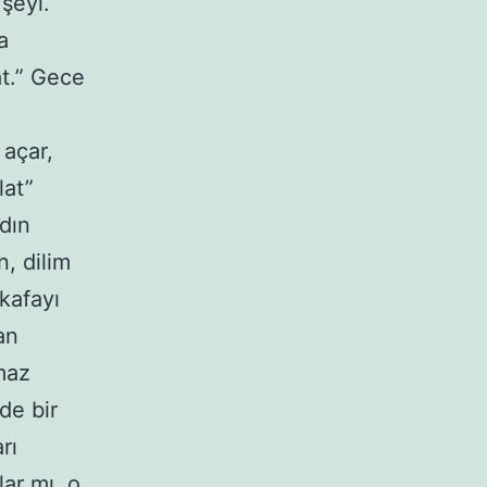
şeyi.
a
t.” Gece
açar,
at”
rdın
, dilim
kafayı
an
maz
de bir
rı
ar mı, o