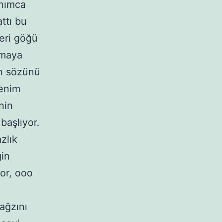
anımca
ttı bu
yeri göğü
tmaya
in sözünü
benim
nin
başlıyor.
zlık
ğin
or, ooo
ağzını