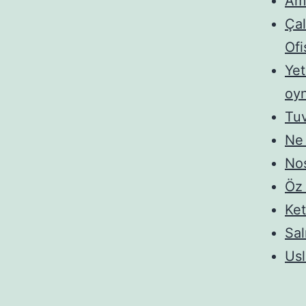
Am
Çal
Ofi
Yet
oyn
Tuv
Ne
Nos
Öz
Ke
Sal
Usl