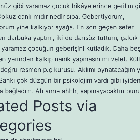
üz gibi yaramaz çocuk hikâyelerinde gerilim gi
 Dokuz canlı mıdır nedir sıpa. Gebertiyorum,
orum yine kalkıyor ayağa. En son geçen sefer
en darbuka yaptım, iki de dansöz tuttum, çaldık b
 yaramaz çocuğun geberişini kutladık. Daha be
 yerinden kalkıp nanik yapmasın mı velet. Kül
doğru resmen p.ç kurusu. Aklımı oynatacağım 
Sanki çok düzgün bir psikolojim vardı gibi iyiden
ta bağladım. Ah anne ahhh, yapmayacaktın bun
ated Posts via
egories