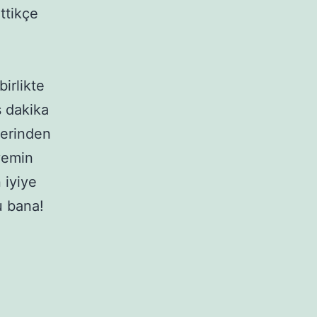
ttikçe
irlikte
ş dakika
lerinden
yemin
 iyiye
u bana!