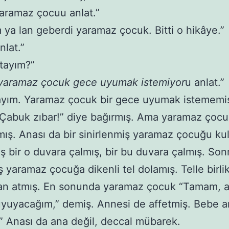
aramaz çocuu anlat.”
m ya lan geberdi yaramaz çocuk. Bitti o hikâye.”
nlat.”
tayım?”
yaramaz çocuk gece uyumak istemiyor
u anlat.”
ayım. Yaramaz çocuk bir gece uyumak istememi
Çabuk zıbar!” diye bağırmış. Ama yaramaz çoc
ış. Anası da bir sinirlenmiş yaramaz çocuğu ku
ş bir o duvara çalmış, bir bu duvara çalmış. Sonr
 yaramaz çocuğa dikenli tel dolamış. Telle birli
an atmış. En sonunda yaramaz çocuk “Tamam, 
yuyacağım,” demiş. Annesi de affetmiş. Bebe a
 Anası da ana değil, deccal mübarek.