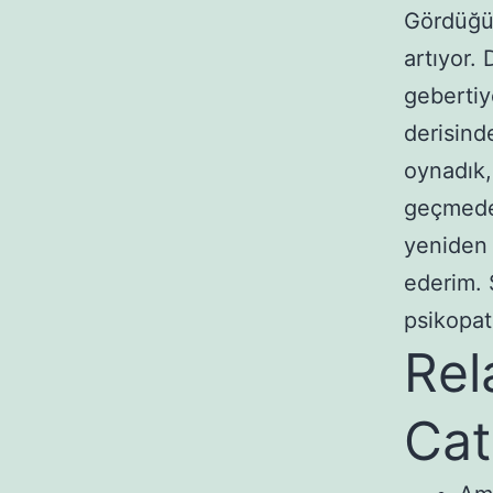
Gördüğün
artıyor.
gebertiy
derisind
oynadık,
geçmeden
yeniden 
ederim. 
psikopa
Rel
Cat