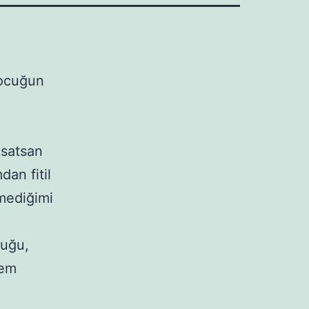
çocuğun
 satsan
dan fitil
kmediğimi
duğu,
nem