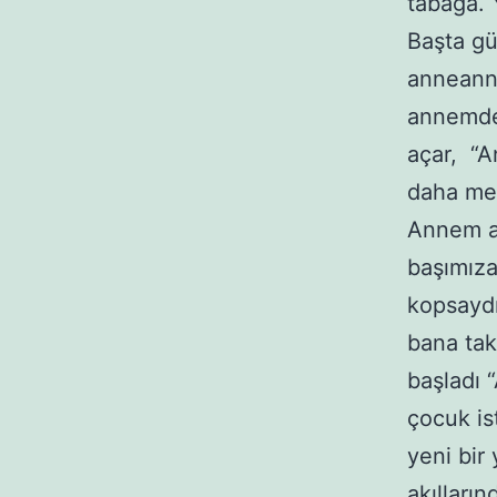
tabağa. 
Başta gü
anneanne
annemde 
açar, “A
daha me
Annem an
başımıza
kopsaydı
bana tak
başladı 
çocuk is
yeni bir
akılları