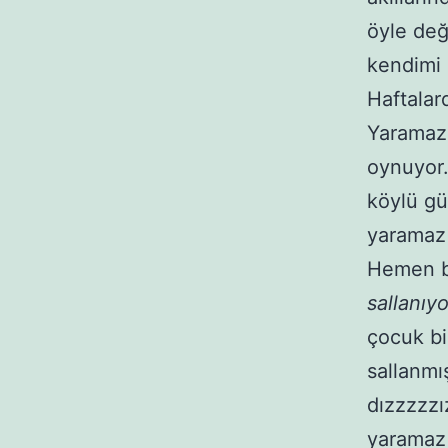
öyle değ
kendimi 
Haftalar
Yaramaz 
oynuyor.
köylü gü
yaramaz 
Hemen bi
sallanıyo
çocuk bi
sallanmı
dızzzzzı
yaramaz 