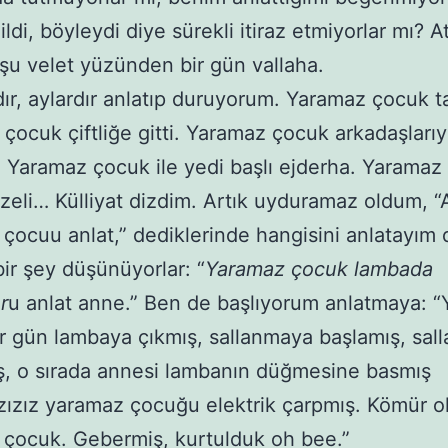
ildi, böyleydi diye sürekli itiraz etmiyorlar mı? 
şu velet yüzünden bir gün vallaha.
dır, aylardır anlatıp duruyorum. Yaramaz çocuk ta
çocuk çiftliğe gitti. Yaramaz çocuk arkadaşlarıy
 Yaramaz çocuk ile yedi başlı ejderha. Yaramaz
zeli… Külliyat dizdim. Artık uyduramaz oldum, 
çocuu anlat,” dediklerinde hangisini anlatayım 
r şey düşünüyorlar: “
Yaramaz çocuk lambada
r
u anlat anne.” Ben de başlıyorum anlatmaya: 
r gün lambaya çıkmış, sallanmaya başlamış, sal
ş, o sırada annesi lambanın düğmesine basmış
zızız yaramaz çocuğu elektrik çarpmış. Kömür 
çocuk. Gebermiş, kurtulduk oh bee.”