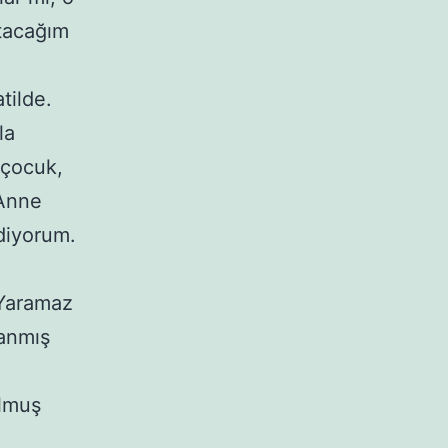
Atacağım
tilde.
la
 çocuk,
“Anne
diyorum.
“Yaramaz
lanmış
olmuş