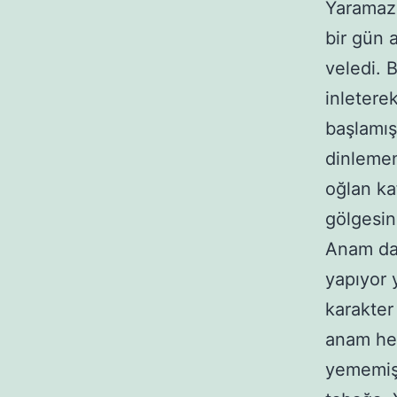
Yaramaz
bir gün 
veledi. 
inletere
başlamış
dinlemem
oğlan ka
gölgesin
Anam da 
yapıyor 
karakter
anam he
yememiş…