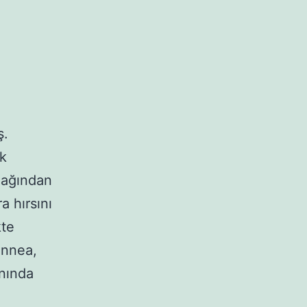
ş.
uk
lağından
a hırsını
kte
annea,
nında