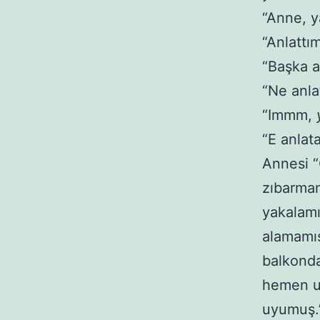
“Anne, y
“Anlattı
“Başka a
“Ne anla
“Immm,
“E anlat
Annesi “
zıbarmam
yakalamı
alamamış
balkond
hemen u
uyumuş.”