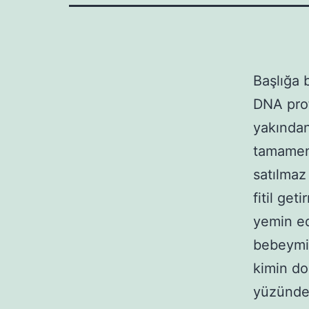
Başlığa
DNA prof
yakından
tamamen 
satılmaz
fitil ge
yemin e
bebeymiş
kimin do
yüzünden