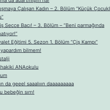
ma da abartmışım ha!
ışmaya Çalışan Kadın – 2. Bölüm “Küçük Çocukl
s”
iş Secce Bacı! – 3. Bölüm – “Beni parmağında
atıyor!”
alet Eğitimi 5. Sezon 1. Bölüm “Çiş Kampı”
 yapardım bilmem!
talji
 hakiki ANAokulu
tum
ın da geeel saaalııın daaaaaaaaa
u bebeğin sırrı!