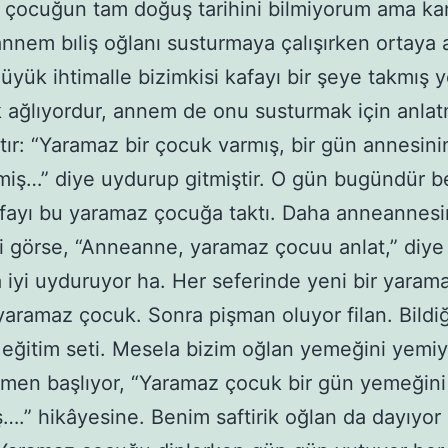
 çocuğun tam doğuş tarihini bilmiyorum ama k
annem bıliş oğlanı susturmaya çalışırken ortaya a
Büyük ihtimalle bizimkisi kafayı bir şeye takmış 
k ağlıyordur, annem de onu susturmak için anla
tır: “Yaramaz bir çocuk varmış, bir gün annesin
iş…” diye uydurup gitmiştir. O gün bugündür 
fayı bu yaramaz çocuğa taktı. Daha anneannesi
i görse, “Anneanne, yaramaz çocuu anlat,” diye 
iyi uyduruyor ha. Her seferinde yeni bir yarama
yaramaz çocuk. Sonra pişman oluyor filan. Bildi
 eğitim seti. Mesela bizim oğlan yemeğini yemiy
men başlıyor, “Yaramaz çocuk bir gün yemeğini
.” hikâyesine. Benim saftirik oğlan da dayıyor 