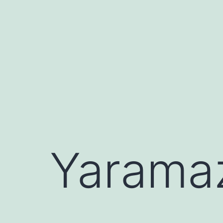
İçeriğe
geç
Yarama