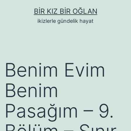
İçeriğe
BIR KIZ BIR OĞLAN
geç
ikizlerle gündelik hayat
Benim Evim
Benim
Pasağım – 9.