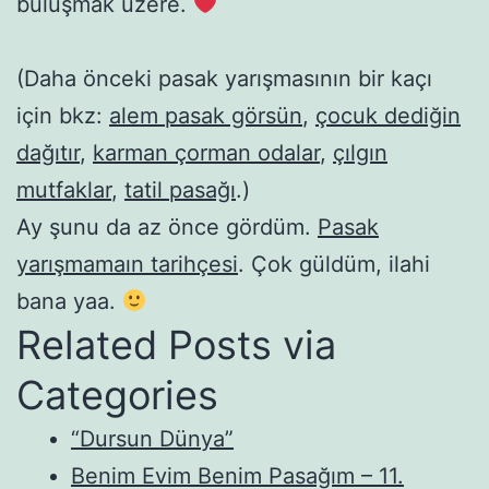
buluşmak üzere.
(Daha önceki pasak yarışmasının bir kaçı
için bkz:
alem pasak görsün
,
çocuk dediğin
dağıtır
,
karman çorman odalar
,
çılgın
mutfaklar
,
tatil pasağı
.)
Ay şunu da az önce gördüm.
Pasak
yarışmamaın tarihçesi
. Çok güldüm, ilahi
bana yaa.
Related Posts via
Categories
“Dursun Dünya”
Benim Evim Benim Pasağım – 11.