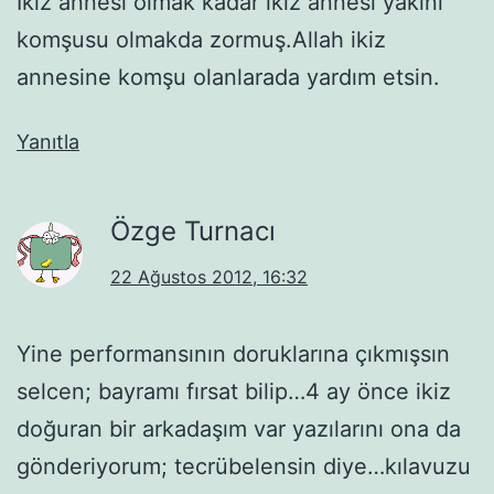
İkiz annesi olmak kadar ikiz annesi yakını
komşusu olmakda zormuş.Allah ikiz
annesine komşu olanlarada yardım etsin.
Yanıtla
Özge Turnacı
22 Ağustos 2012, 16:32
Yine performansının doruklarına çıkmışsın
selcen; bayramı fırsat bilip…4 ay önce ikiz
doğuran bir arkadaşım var yazılarını ona da
gönderiyorum; tecrübelensin diye…kılavuzu