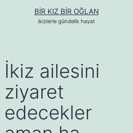
İçeriğe
BIR KIZ BIR OĞLAN
geç
ikizlerle gündelik hayat
İkiz ailesini
ziyaret
edecekler