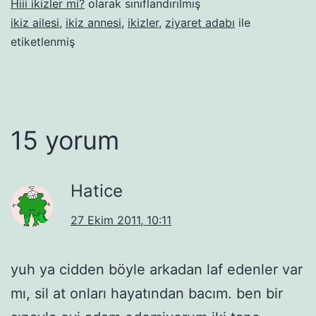
Hiii ikizler mi?
olarak sınıflandırılmış
ikiz ailesi
,
ikiz annesi
,
ikizler
,
ziyaret adabı
ile
etiketlenmiş
15 yorum
Hatice
27 Ekim 2011, 10:11
yuh ya cidden böyle arkadan laf edenler var
mı, sil at onları hayatından bacım. ben bir