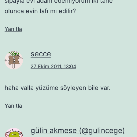
sıpayla evi adam edemiyorum iki tane
olunca evin lafı mı edilir?
Yanıtla
secce
27 Ekim 2011, 13:04
haha valla yüzüme söyleyen bile var.
Yanıtla
gülin akmese (@gulincege)