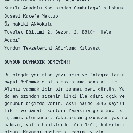
Kurtlu Anadolu Kadınından Cambridge’in Lohusa
Düşesi Kate’e Mektup
Öz hakiki ANAokulu
Tuvalet Eğitimi 2. Sezon, 2. Bölüm “Hela
Adabı”
Yurdum Teyzelerini Ağırlama Kılavuzu
DUYDUK DUYMADIK DEMEYİN!!
Bu blogda yer alan yazıların ve fotoğrafların
hepsi övünmek gibi olmasın ama bana aittir.
Alıntı yapmak için bir zahmet beni dürtün. Ya
da en azından sitenin linki ile adını açık ve
görünür biçimde verin. Aksi halde 5846 sayılı
Fikir ve Sanat Eserleri Yasasına göre suç iş
işlemiş olursunuz. Yakalarsam gözünüzün yaşına
bakmam, valla hapislerde çürütürüm, haberiniz
olsun. Kaynağı gösterin, canımı yiyin.