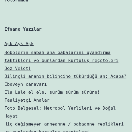
Efsane Yazılar
Aşk Aşk Aşk
Bebelerin sabah ana babalarını uyandırma
taktikleri ve bunlardan kurtuluş reçeteleri
Bez Velet!
Bilinçli ananın bilincine tükürdüğü an: Acaba?
Ebeveyn canavarı
Ela Lale el ele, sürüm sürüm sürüne!
Faaliyetçi Analar
Foto Belgesel: Metropol Yerlileri ve Doğal
Hayat
Hiç değişmeyen anneanne / babaanne replikleri
ve bunlardan kurtuluş reçeteleri