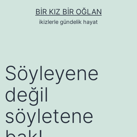
İçeriğe
BIR KIZ BIR OĞLAN
geç
ikizlerle gündelik hayat
Söyleyene
değil
söyletene