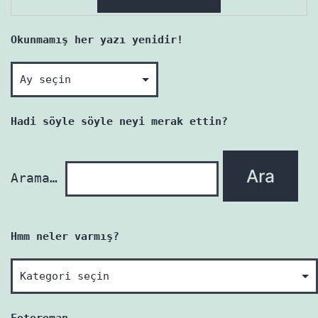
Okunmamış her yazı yenidir!
Okunmamış
her
yazı
Hadi söyle söyle neyi merak ettin?
yenidir!
Arama…
Hmm neler varmış?
Hmm
neler
varmış?
Fotoroman