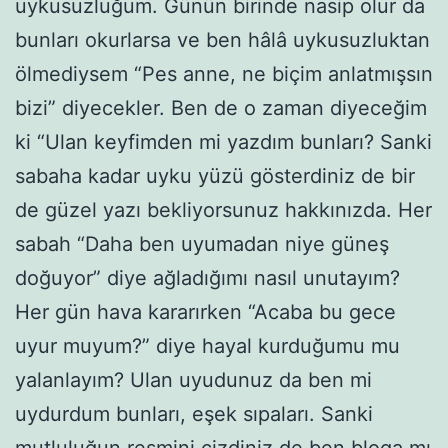
uykusuzluğum. Günün birinde nasip olur da
bunları okurlarsa ve ben hâlâ uykusuzluktan
ölmediysem “Pes anne, ne biçim anlatmışsın
bizi” diyecekler. Ben de o zaman diyeceğim
ki “Ulan keyfimden mi yazdım bunları? Sanki
sabaha kadar uyku yüzü gösterdiniz de bir
de güzel yazı bekliyorsunuz hakkınızda. Her
sabah “Daha ben uyumadan niye güneş
doğuyor” diye ağladığımı nasıl unutayım?
Her gün hava kararırken “Acaba bu gece
uyur muyum?” diye hayal kurduğumu mu
yalanlayım? Ulan uyudunuz da ben mi
uydurdum bunları, eşek sıpaları. Sanki
mutluluğun resmini çizdiniz de ben bloga mı