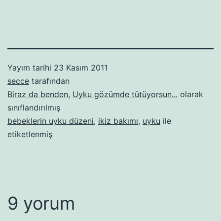
Yayım tarihi
23 Kasım 2011
secce
tarafından
Biraz da benden
,
Uyku gözümde tütüyorsun...
olarak
sınıflandırılmış
bebeklerin uyku düzeni
,
ikiz bakımı
,
uyku
ile
etiketlenmiş
9 yorum