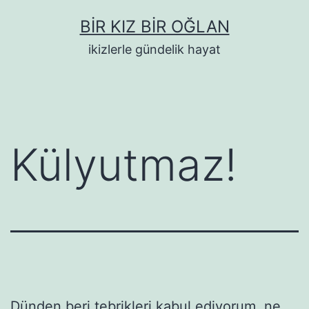
İçeriğe
BIR KIZ BIR OĞLAN
geç
ikizlerle gündelik hayat
Külyutmaz!
Dünden beri tebrikleri kabul ediyorum, ne