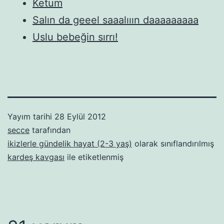
Ketum
Salın da geeel saaalııın daaaaaaaaa
Uslu bebeğin sırrı!
Yayım tarihi
28 Eylül 2012
secce
tarafından
ikizlerle gündelik hayat (2-3 yaş)
olarak sınıflandırılmış
kardeş kavgası
ile etiketlenmiş