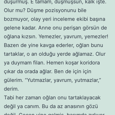
düşürmüş. E tamam, düşmüşsün, kalk işte.
Olur mu? Düşme pozisyonunu bile
bozmuyor, olay yeri inceleme ekibi başına
gelene kadar. Anne onu perişan görsün de
oğlana kızsın. Yemezler, yavrum, yemezler!
Bazen de yine kavga ederler, oğlan bunu
tartaklar, o an olduğu yerde ağlamaz. Olur
ya duymam filan. Hemen koşar koridora
çıkar da orada ağlar. Ben de için için
gülerim. “Yutmazlar, yavrum, yutmazlar,”
derim.
Tabi her zaman oğlan onu tartaklayacak
değil ya canım. Bu da az anasının gözü
değil. Geçen yine gelmiş, başımda zırlıyor.