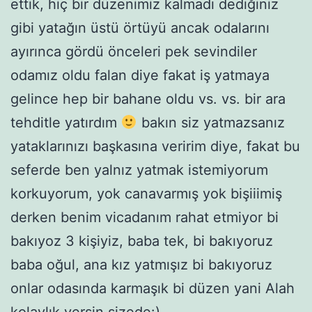
ettik, hiç bir düzenimiz kalmadı dediğiniz
gibi yatağın üstü örtüyü ancak odalarını
ayırınca gördü önceleri pek sevindiler
odamız oldu falan diye fakat iş yatmaya
gelince hep bir bahane oldu vs. vs. bir ara
tehditle yatırdım
bakın siz yatmazsanız
yataklarınızı başkasına veririm diye, fakat bu
seferde ben yalnız yatmak istemiyorum
korkuyorum, yok canavarmış yok bişiiimiş
derken benim vicadanım rahat etmiyor bi
bakıyoz 3 kişiyiz, baba tek, bi bakıyoruz
baba oğul, ana kız yatmışız bi bakıyoruz
onlar odasında karmaşık bi düzen yani Alah
kolaylık versin sizede:)