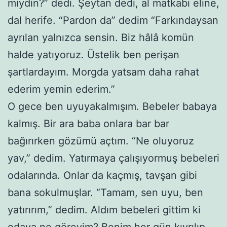
miydin?” dedi. Şeytan dedi, al matkabı eline,
dal herife. “Pardon da” dedim “Farkındaysan
ayrılan yalnızca sensin. Biz hâlâ komün
halde yatıyoruz. Üstelik ben perişan
şartlardayım. Morgda yatsam daha rahat
ederim yemin ederim.”
O gece ben uyuyakalmışım. Bebeler babaya
kalmış. Bir ara baba onlara bar bar
bağırırken gözümü açtım. “Ne oluyoruz
yav,” dedim. Yatırmaya çalışıyormuş bebeleri
odalarında. Onlar da kaçmış, tavşan gibi
bana sokulmuşlar. “Tamam, sen uyu, ben
yatırırım,” dedim. Aldım bebeleri gittim ki
odaya ne göreyim? Benim her gün kıvrılıp