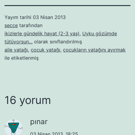
Yayım tarihi
03 Nisan 2013
secce
tarafından
ikizlerle gündelik hayat (2-3 yaş)
,
Uyku gözümde
tütüyorsun...
olarak sınıflandırılmış
aile yatağı
,
çocuk yatağı
,
çocukların yatağını ayırmak
ile etiketlenmiş
16 yorum
pınar
03 Nisan 2013, 18:25