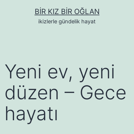
İçeriğe
BIR KIZ BIR OĞLAN
geç
ikizlerle gündelik hayat
Yeni ev, yeni
düzen – Gece
hayatı