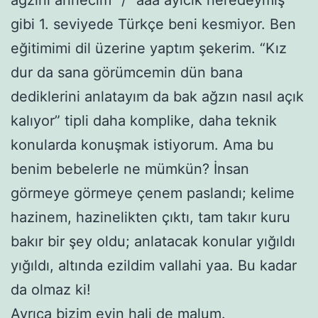
gibi 1. seviyede Türkçe beni kesmiyor. Ben
eğitimimi dil üzerine yaptım şekerim. “Kız
dur da sana görümcemin dün bana
dediklerini anlatayım da bak ağzın nasıl açık
kalıyor” tipli daha komplike, daha teknik
konularda konuşmak istiyorum. Ama bu
benim bebelerle ne mümkün? İnsan
görmeye görmeye çenem paslandı; kelime
hazinem, hazinelikten çıktı, tam takır kuru
bakır bir şey oldu; anlatacak konular yığıldı
yığıldı, altında ezildim vallahi yaa. Bu kadar
da olmaz ki!
Ayrıca bizim evin hali de
malum
.