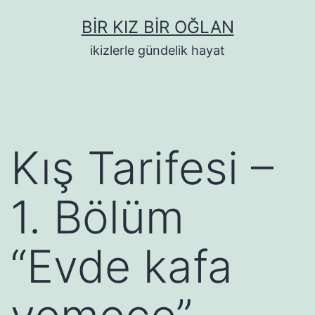
İçeriğe
BIR KIZ BIR OĞLAN
geç
ikizlerle gündelik hayat
Kış Tarifesi –
1. Bölüm
“Evde kafa