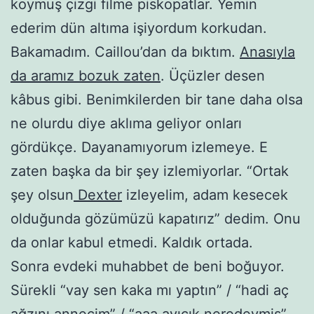
koymuş çizgi filme piskopatlar. Yemin
ederim dün altıma işiyordum korkudan.
Bakamadım. Caillou’dan da bıktım.
Anasıyla
da aramız bozuk zaten
. Üçüzler desen
kâbus gibi. Benimkilerden bir tane daha olsa
ne olurdu diye aklıma geliyor onları
gördükçe. Dayanamıyorum izlemeye. E
zaten başka da bir şey izlemiyorlar. “Ortak
şey olsun
Dexter
izleyelim, adam kesecek
olduğunda gözümüzü kapatırız” dedim. Onu
da onlar kabul etmedi. Kaldık ortada.
Sonra evdeki muhabbet de beni boğuyor.
Sürekli “vay sen kaka mı yaptın” / “hadi aç
ağzını annecim” / “aaa ayıcık neredeymiş”