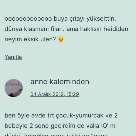
ooooooooooooo buya çıtayı yükselttin.
dünya klasmanı filan. ama haklısın heididen
neyim eksik ulen?
Yanıtla
anne kaleminden
04 Aralık 2012, 15:29
ben öyle evde trt çocuk-yumurcak ve 2
bebeyle 2 sene geçirdim de valla IQ’ m
düştü. keloğlan gene iyi bi de “gece