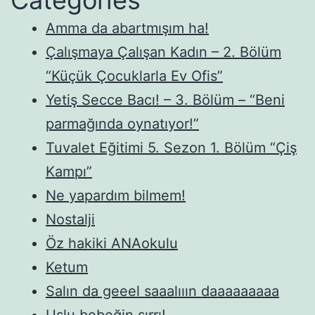
Amma da abartmışım ha!
Çalışmaya Çalışan Kadın – 2. Bölüm
“Küçük Çocuklarla Ev Ofis”
Yetiş Secce Bacı! – 3. Bölüm – “Beni
parmağında oynatıyor!”
Tuvalet Eğitimi 5. Sezon 1. Bölüm “Çiş
Kampı”
Ne yapardım bilmem!
Nostalji
Öz hakiki ANAokulu
Ketum
Salın da geeel saaalııın daaaaaaaaa
Uslu bebeğin sırrı!