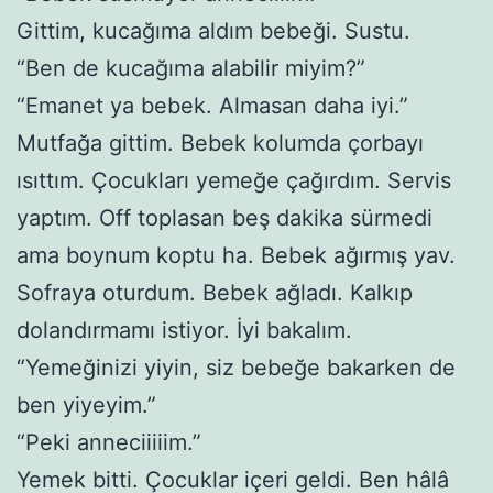
Gittim, kucağıma aldım bebeği. Sustu.
“Ben de kucağıma alabilir miyim?”
“Emanet ya bebek. Almasan daha iyi.”
Mutfağa gittim. Bebek kolumda çorbayı
ısıttım. Çocukları yemeğe çağırdım. Servis
yaptım. Off toplasan beş dakika sürmedi
ama boynum koptu ha. Bebek ağırmış yav.
Sofraya oturdum. Bebek ağladı. Kalkıp
dolandırmamı istiyor. İyi bakalım.
“Yemeğinizi yiyin, siz bebeğe bakarken de
ben yiyeyim.”
“Peki anneciiiiim.”
Yemek bitti. Çocuklar içeri geldi. Ben hâlâ