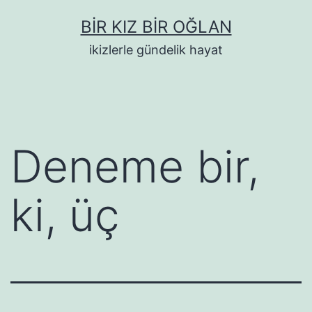
İçeriğe
BIR KIZ BIR OĞLAN
geç
ikizlerle gündelik hayat
Deneme bir,
ki, üç