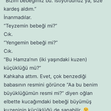
“Bizim bebeğimiz bu. İstiyordunuz ya, size
kardeş aldım.”
İnanmadılar.
“Teyzemin bebeği mi?”
Cık.
“Yengemin bebeği mi?”
Cık.
“Bu Hamza’nın (iki yaşındaki kuzen)
küçüklüğü mü?”
Kahkaha attım. Evet, çok benzediği
babasının resmini görünce “Aa bu benim
büyüklüğümün resmi mi?” diyen oğlan
elbette kucağımdaki bebeği büyümüş
kuzeninin küçüklüğü de sanabilir.