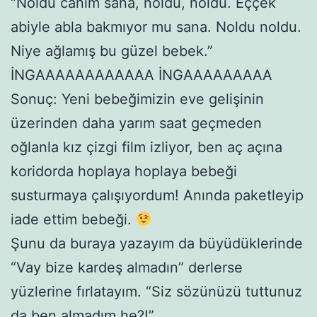
“Noldu canım sana, noldu, noldu. Eççek
abiyle abla bakmıyor mu sana. Noldu noldu.
Niye ağlamış bu güzel bebek.”
İNGAAAAAAAAAAAA İNGAAAAAAAAA
Sonuç: Yeni bebeğimizin eve gelişinin
üzerinden daha yarım saat geçmeden
oğlanla kız çizgi film izliyor, ben aç açına
koridorda hoplaya hoplaya bebeği
susturmaya çalışıyordum! Anında paketleyip
iade ettim bebeği.
Şunu da buraya yazayım da büyüdüklerinde
“Vay bize kardeş almadın” derlerse
yüzlerine fırlatayım. “Siz sözünüzü tuttunuz
da ben almadım he?!”