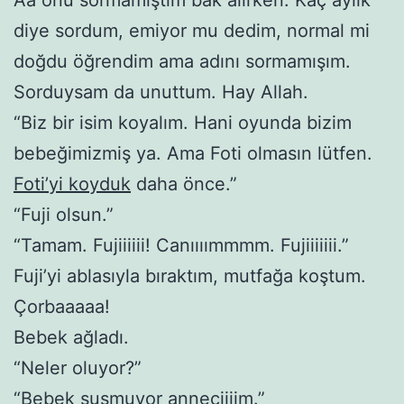
diye sordum, emiyor mu dedim, normal mi
doğdu öğrendim ama adını sormamışım.
Sorduysam da unuttum. Hay Allah.
“Biz bir isim koyalım. Hani oyunda bizim
bebeğimizmiş ya. Ama Foti olmasın lütfen.
Foti’yi koyduk
daha önce.”
“Fuji olsun.”
“Tamam. Fujiiiiii! Canıııımmmm. Fujiiiiiii.”
Fuji’yi ablasıyla bıraktım, mutfağa koştum.
Çorbaaaaa!
Bebek ağladı.
“Neler oluyor?”
“Bebek susmuyor anneciiiim.”