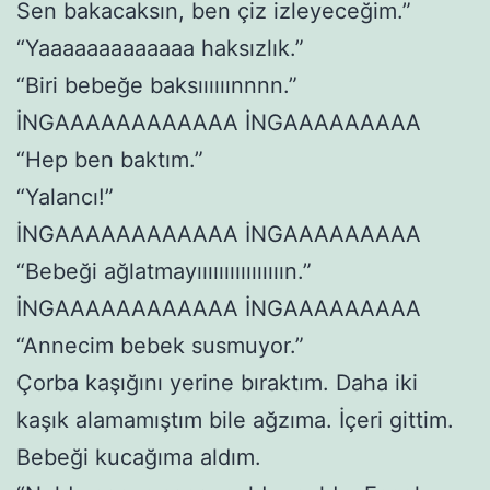
Sen bakacaksın, ben çiz izleyeceğim.”
“Yaaaaaaaaaaaaa haksızlık.”
“Biri bebeğe baksıııııınnnn.”
İNGAAAAAAAAAAAA İNGAAAAAAAAA
“Hep ben baktım.”
“Yalancı!”
İNGAAAAAAAAAAAA İNGAAAAAAAAA
“Bebeği ağlatmayıııııııııııııııın.”
İNGAAAAAAAAAAAA İNGAAAAAAAAA
“Annecim bebek susmuyor.”
Çorba kaşığını yerine bıraktım. Daha iki
kaşık alamamıştım bile ağzıma. İçeri gittim.
Bebeği kucağıma aldım.