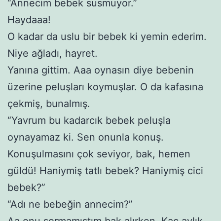
“Annecim bebek susmuyor.”
Haydaaa!
O kadar da uslu bir bebek ki yemin ederim.
Niye ağladı, hayret.
Yanına gittim. Aaa oynasın diye bebenin
üzerine peluşları koymuşlar. O da kafasına
çekmiş, bunalmış.
“Yavrum bu kadarcık bebek peluşla
oynayamaz ki. Sen onunla konuş.
Konuşulmasını çok seviyor, bak, hemen
güldü! Haniymiş tatlı bebek? Haniymiş cici
bebek?”
“Adı ne bebeğin annecim?”
Aa onu sormamıştım bak alırken. Kaç aylık