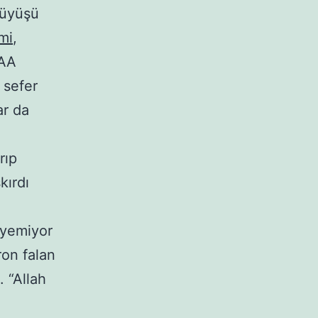
yüyüşü
imi
,
AAA
 sefer
ar da
rıp
kırdı
üyemiyor
ron falan
 “Allah