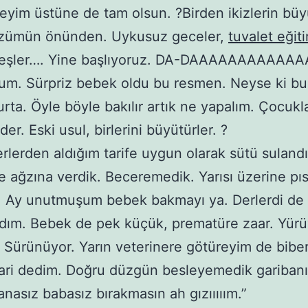
eyim üstüne de tam olsun. ?Birden ikizlerin bü
özümün önünden. Uykusuz geceler,
tuvalet eğit
 ateşler…. Yine başlıyoruz. DA-DAAAAAAAAAAA
m. Sürpriz bebek oldu bu resmen. Neyse ki bu
rta. Öyle böyle bakılır artık ne yapalım. Çocukl
er. Eski usul, birlerini büyütürler. ?
rlerden aldığım tarife uygun olarak sütü sulandı
ile ağzına verdik. Beceremedik. Yarısı üzerine pıs
. Ay unutmuşum bebek bakmayı ya. Derlerdi de
dım. Bebek de pek küçük, prematüre zaar. Yür
. Sürünüyor. Yarın veterinere götüreyim de bibe
ari dedim. Doğru düzgün besleyemedik garibanı.
anasız babasız bırakmasın ah gızııııım.”