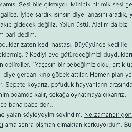
amış. Sesi bile çıkmıyor. Minicik bir mik sesi ge
aliba. İyice sardık ısınsın diye, anasını aradık, 
rakıp gidecek değiliz. Yolun üstü. Alalım da biz
m bari dedim.
cuklar zaten kedi hastası. Büyüyünce kedi ile
klermiş. ? Kediyi eve götüreceğimizi duyduklar
n delirdiler. “Yaşasın bir bebeğimiz oldu, artık ü
” diye gerdan kırıp göbek attılar. Hemen plan 
ar. Sepete koyarız, pofuduk hayvanların arasında
nim odamda kalır, sokağa oynatmaya çıkarırız,
ce bana baba der…
ne yalan söyleyeyim sevindim.
Ne zamandır gö
dı
ama sonra pişman olmaktan korkuyordum. Bu 