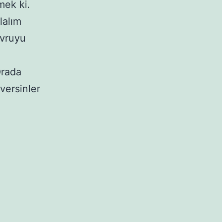
mek ki.
lalım
avruyu
Orada
versinler