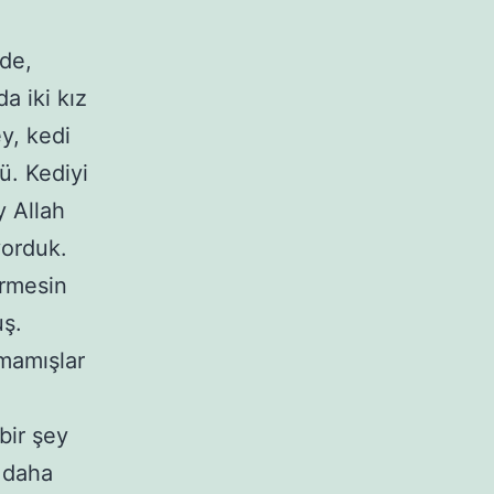
zde,
a iki kız
ey, kedi
ü. Kediyi
y Allah
yorduk.
ermesin
uş.
amamışlar
bir şey
 daha