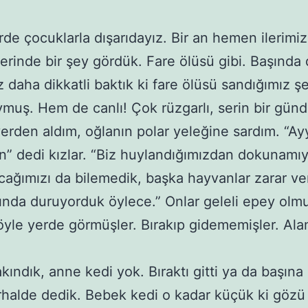
de çocuklarla dışarıdayız. Bir an hemen ilerimi
erinde bir şey gördük. Fare ölüsü gibi. Başında d
z daha dikkatli baktık ki fare ölüsü sandığımız ş
muş. Hem de canlı! Çok rüzgarlı, serin bir günd
rden aldım, oğlanın polar yeleğine sardım. “Ay
un” dedi kızlar. “Biz huylandığımızdan dokunamı
ağımızı da bilemedik, başka hayvanlar zarar v
ında duruyorduk öylece.” Onlar geleli epey olm
öyle yerde görmüşler. Bırakıp gidememişler. Al
kındık, anne kedi yok. Bıraktı gitti ya da başına 
rhalde dedik. Bebek kedi o kadar küçük ki gözü