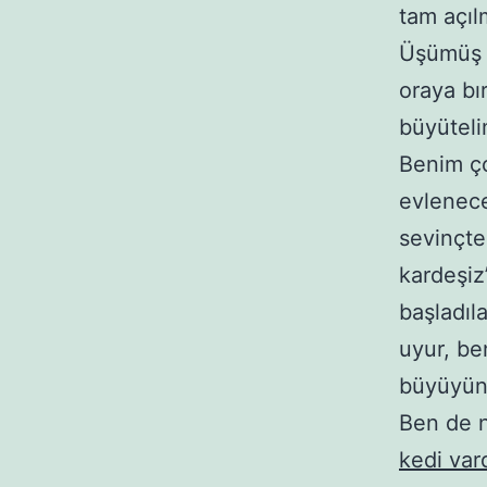
tam açılm
Üşümüş g
oraya bı
büyüteli
Benim ço
evlenece
sevinçte
kardeşiz
başladıl
uyur, be
büyüyün
Ben de 
kedi var