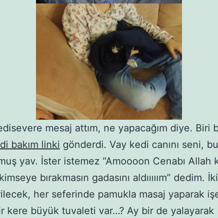
edisevere mesaj attım, ne yapacağım diye. Biri 
di bakım linki
gönderdi. Vay kedi canını seni, b
uş yav. İster istemez “Amoooon Cenabı Allah 
 kimseye bırakmasın gadasını aldııııım” dedim. İk
rilecek, her seferinde pamukla masaj yaparak işe
r kere büyük tuvaleti var…? Ay bir de yalayarak