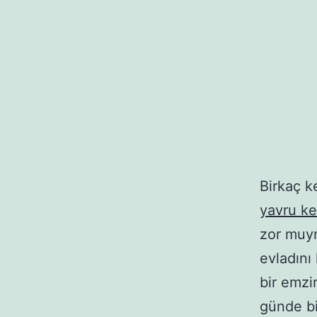
Birkaç k
yavru ke
zor muym
evladını
bir emzi
günde bi