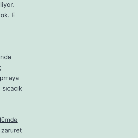
liyor.
yok. E
ında
ç
yapmaya
 sıcacık
nlümde
zaruret