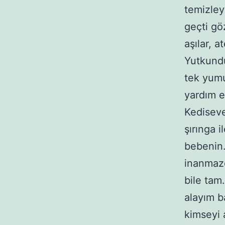
temizley
geçti g
aşılar,
Yutkundu
tek yumu
yardım ed
Kediseve
şırınga 
bebenin
inanmaz
bile tam
alayım b
kimseyi 