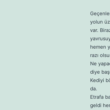
Geçenler
yolun üz
var. Bira
yavrusuy
hemen ye
razı ols
Ne yapac
diye baş
Kediyi b
da.
Etrafa ba
geldi he