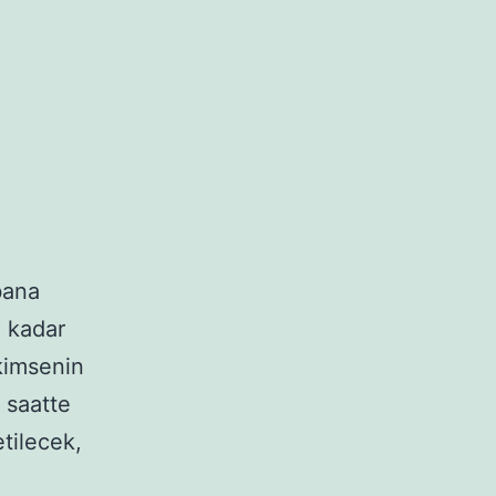
bana
u kadar
kimsenin
i saatte
tilecek,