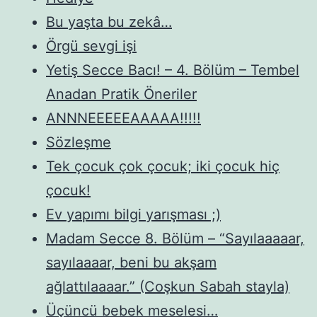
Bu yaşta bu zekâ…
Örgü sevgi işi
Yetiş Secce Bacı! – 4. Bölüm – Tembel
Anadan Pratik Öneriler
ANNNEEEEEAAAAA!!!!!
Sözleşme
Tek çocuk çok çocuk; iki çocuk hiç
çocuk!
Ev yapımı bilgi yarışması ;)
Madam Secce 8. Bölüm – “Sayılaaaaar,
sayılaaaar, beni bu akşam
ağlattılaaaar.” (Coşkun Sabah stayla)
Üçüncü bebek meselesi…