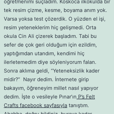
öğretmenimi suçladım. Koskoca ilkokulda bir
tek resim çizme, kesme, boyama anım yok.
Varsa yoksa test çözerdik. O yüzden el işi,
resim yeteneklerim hiç gelişmedi. Orta
okula Cin Ali çizerek başladım. Tabi bu
sefer de çok geri olduğum için ezildim,
yaptığımdan utandım, kendimi hiç
ilerletemedim diye söyleniyorum falan.
Sonra aklıma geldi, “Yeteneksizlik kader
midir?” Nayır dedim. İnternete girip
bakayım, öğreneyim millet nasıl yapıyor
dedim. İşte o vesileyle Pınar’ın
P’s Felt
Crafts facebook sayfasıyla
tanıştım.
Ahahha, doğru bildiniz, buraya kadar