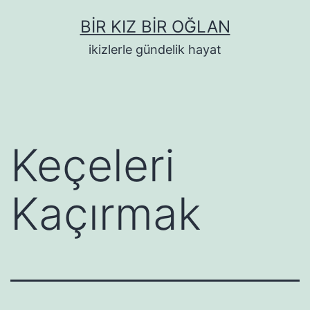
İçeriğe
BIR KIZ BIR OĞLAN
geç
ikizlerle gündelik hayat
Keçeleri
Kaçırmak