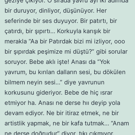
geziye çıkıyor. O sırada yavru ayı iki adımda
bir duruyor, dinliyor, düşünüyor. Her
seferinde bir ses duyuyor. Bir patırtı, bir
çatırdı, bir şıpırtı… Korkuyla karışık bir
merakla “Aa bir Patırdak bizi mi izliyor, ooo
bir şıpırdak peşimize mi düştü?” gibi sorular
soruyor. Bebe aklı işte! Anası da “Yok
yavrum, bu kırılan dalların sesi, bu dökülen
bilmem neyin sesi…” diye yavrunun
korkusunu gideriyor. Bebe de hiç ısrar
etmiyor ha. Anası ne derse hıı deyip yola
devam ediyor. Ne bir itiraz etmek, ne bir
artistlik yapmak, ne bir kafa tutmak… “Anam
ne derse doğrudur” diyor, tıkı çıkmıyor.