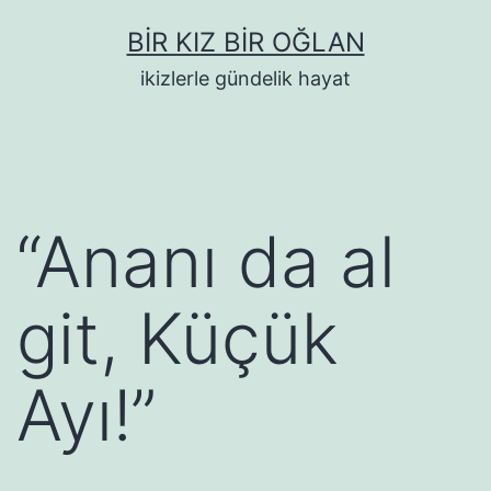
İçeriğe
BIR KIZ BIR OĞLAN
geç
ikizlerle gündelik hayat
“Ananı da al
git, Küçük
Ayı!”