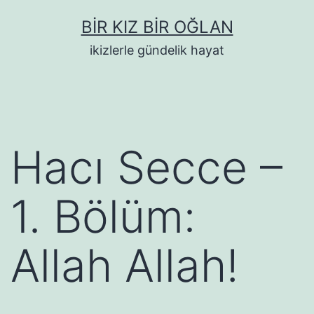
İçeriğe
BIR KIZ BIR OĞLAN
geç
ikizlerle gündelik hayat
Hacı Secce –
1. Bölüm:
Allah Allah!