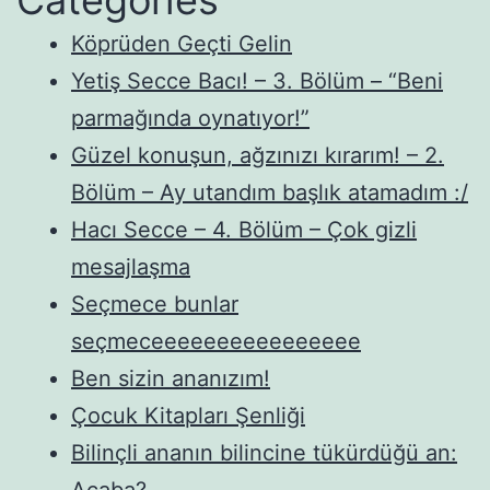
Köprüden Geçti Gelin
Yetiş Secce Bacı! – 3. Bölüm – “Beni
parmağında oynatıyor!”
Güzel konuşun, ağzınızı kırarım! – 2.
Bölüm – Ay utandım başlık atamadım :/
Hacı Secce – 4. Bölüm – Çok gizli
mesajlaşma
Seçmece bunlar
seçmeceeeeeeeeeeeeeeee
Ben sizin ananızım!
Çocuk Kitapları Şenliği
Bilinçli ananın bilincine tükürdüğü an:
Acaba?