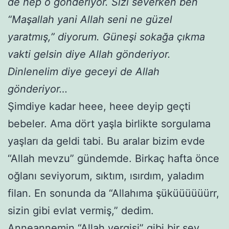
de hep o gönderiyor. Sizi severken ben
“Maşallah yani Allah seni ne güzel
yaratmış,” diyorum. Güneşi sokağa çıkma
vakti gelsin diye Allah gönderiyor.
Dinlenelim diye geceyi de Allah
gönderiyor…
Şimdiye kadar heee, heee deyip geçti
bebeler. Ama dört yaşla birlikte sorgulama
yaşları da geldi tabi. Bu aralar bizim evde
“Allah mevzu” gündemde. Birkaç hafta önce
oğlanı seviyorum, sıktım, ısırdım, yaladım
filan. En sonunda da “Allahıma şüküüüüüürr,
sizin gibi evlat vermiş,” dedim.
Anneannemin “Allah vergisi” gibi bir şey