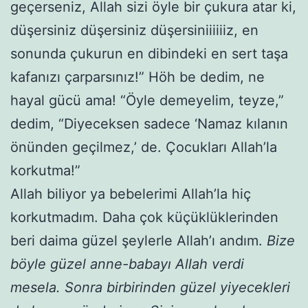
geçerseniz, Allah sizi öyle bir çukura atar ki,
düşersiniz düşersiniz düşersiniiiiiiz, en
sonunda çukurun en dibindeki en sert taşa
kafanızı çarparsınız!” Höh be dedim, ne
hayal gücü ama! “Öyle demeyelim, teyze,”
dedim, “Diyeceksen sadece ‘Namaz kılanın
önünden geçilmez,’ de. Çocukları Allah’la
korkutma!”
Allah biliyor ya bebelerimi Allah’la hiç
korkutmadım. Daha çok küçüklüklerinden
beri daima güzel şeylerle Allah’ı andım.
Bize
böyle güzel anne-babayı Allah verdi
mesela. Sonra birbirinden güzel yiyecekleri