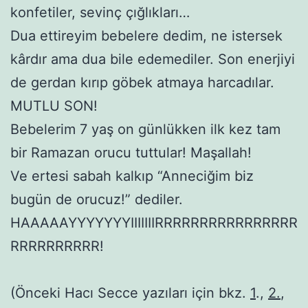
konfetiler, sevinç çığlıkları…
Dua ettireyim bebelere dedim, ne istersek
kârdır ama dua bile edemediler. Son enerjiyi
de gerdan kırıp göbek atmaya harcadılar.
MUTLU SON!
Bebelerim 7 yaş on günlükken ilk kez tam
bir Ramazan orucu tuttular! Maşallah!
Ve ertesi sabah kalkıp “Anneciğim biz
bugün de orucuz!” dediler.
HAAAAAYYYYYYYIIIIIIIRRRRRRRRRRRRRRRR
RRRRRRRRRR!
(Önceki Hacı Secce yazıları için bkz.
1
.,
2.
,