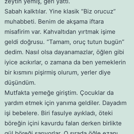
zeytin yemiş, geri yattı.
Sabah kalktılar. Yine klasik “Biz orucuz”
muhabbeti. Benim de akşama iftara
misafirim var. Kahvaltıdan yırtmak işime
geldi doğrusu. “Tamam, oruç tutun bugün”
dedim. Nasıl olsa dayanamazlar, öğlen gibi
iyice acıkırlar, o zamana da ben yemeklerin
bir kısmını pişirmiş olurum, yerler diye
düşündüm.
Mutfakta yemeğe giriştim. Çocuklar da
yardım etmek için yanıma geldiler. Dayadım
işi bebelere. Biri fasulye ayıkladı, öteki
böreğin içini kavurdu falan derken birlikte
gül böreği sarıyorlar. O sırada öğle ezanı