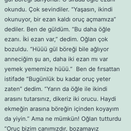
okundu. Çok sevindiler. “Yaşasın, ikindi
okunuyor, bir ezan kaldı oruç açmamıza”
dediler. Ben de güldüm. “Bu daha öğle
ezanı. İki ezan var,” dedim. Oğlan çok
bozuldu. “Hüüü gül böreği bile ağlıyor
anneciğim şu an, daha iki ezan mı var
yemek yememize hüüü.” Ben de fırsattan
istifade “Bugünlük bu kadar oruç yeter
zaten” dedim. “Yarın da öğle ile ikindi
arasını tutarsınız, dikeriz iki orucu. Haydi
ekmeğin arasına böreğin içinden koyayım
da yiyin.” Ama ne mümkün! Oğlan tutturdu
“Oruç bizim canımızdır, bozamayız