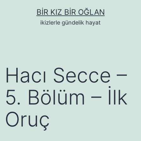
İçeriğe
BIR KIZ BIR OĞLAN
geç
ikizlerle gündelik hayat
Hacı Secce –
5. Bölüm – İlk
Oruç